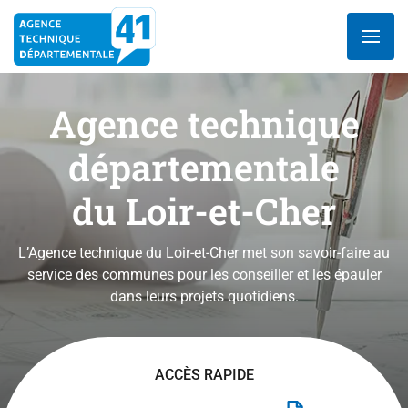
Aller
au
contenu
Agence technique
départementale
du Loir-et-Cher
L’Agence technique du Loir-et-Cher met son savoir-faire au
service des communes pour les conseiller et les épauler
dans leurs projets quotidiens.
ACCÈS RAPIDE